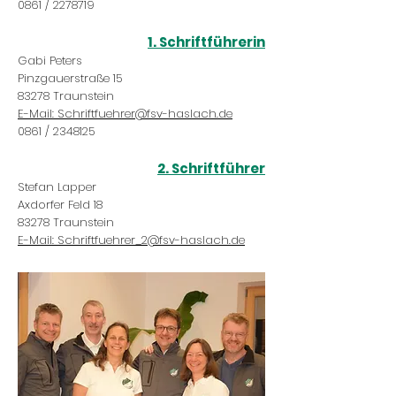
0861 /
2278719
1. Schriftführerin
Gabi Peters
Pinzgauerstraße 15
83278 Traunstein
E-Mail: Schriftfuehrer@fsv-haslach.de
0861 /
2348125
2. Schriftführer
Stefan Lapper
Axdorfer Feld 18
83278 Traunstein
E-Mail: Schriftfuehrer_2@fsv-haslach.de