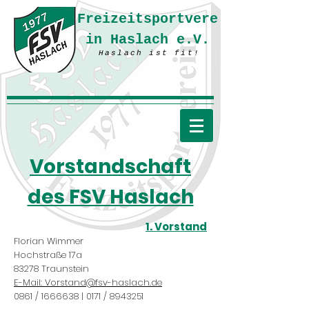
Freizeitsportvere
in Haslach e.V.
Haslach ist fit!
Vorstandschaft
des FSV Haslach
1. Vorstand
Florian Wimmer
Hochstraße 17a
83278 Traunstein
E-Mail: Vorstand@fsv-haslach.de
0861 /
1666638
| 0171 /
8943251