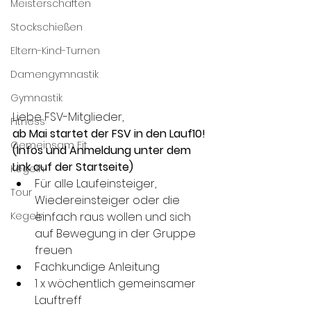
Meisterschaften
Stockschießen
Eltern-Kind-Turnen
Damengymnastik
Gymnastik
Liebe FSV-Mitglieder,
Fitness
ab Mai startet der FSV in den Lauf10! 
Gemeinsam Fit
(Infos und Anmeldung unter dem 
Link auf der Startseite)
Kegeln
Für alle Laufeinsteiger, 
Tour
Wiedereinsteiger oder die 
Kegeln
einfach raus wollen und sich 
auf Bewegung in der Gruppe 
freuen
Fachkundige Anleitung
1 x wöchentlich gemeinsamer 
Lauftreff