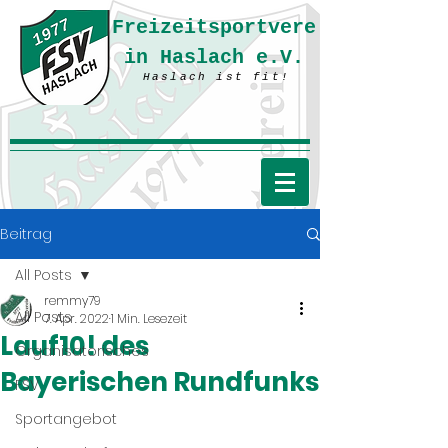
Freizeitsportvere
in Haslach e.V.
Haslach ist fit!
Beitrag
All Posts
remmy79
All Posts
7. Apr. 2022
1 Min. Lesezeit
Lauf10! des
Organisatorisches
Bayerischen Rundfunks
FSV
Sportangebot