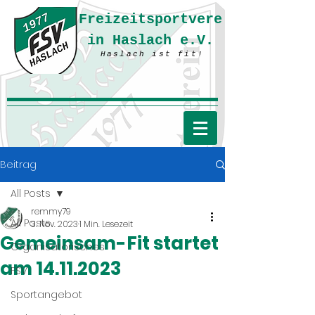
Freizeitsportvere
in Haslach e.V.
Haslach ist fit!
Beitrag
All Posts
remmy79
All Posts
3. Nov. 2023
1 Min. Lesezeit
Gemeinsam-Fit startet
Organisatorisches
am 14.11.2023
FSV
Sportangebot