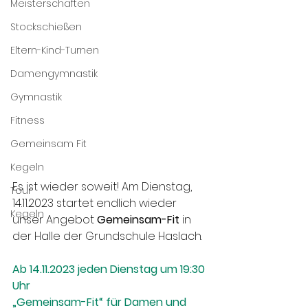
Meisterschaften
Stockschießen
Eltern-Kind-Turnen
Damengymnastik
Gymnastik
Fitness
Gemeinsam Fit
Kegeln
Es ist wieder soweit! Am Dienstag, 
Tour
14.11.2023 startet endlich wieder 
Kegeln
unser Angebot 
Gemeinsam-Fit
 in 
der Halle der Grundschule Haslach.
Ab 14.11.2023 jeden Dienstag um 19:30 
Uhr
„Gemeinsam-Fit“ für Damen und 