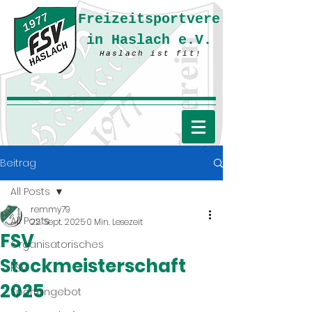
Freizeitsportvere
in Haslach e.V.
Haslach ist fit!
Beitrag
All Posts
remmy79
All Posts
22. Sept. 2025
0 Min. Lesezeit
FSV
Organisatorisches
Stockmeisterschaft
FSV
2025
Sportangebot