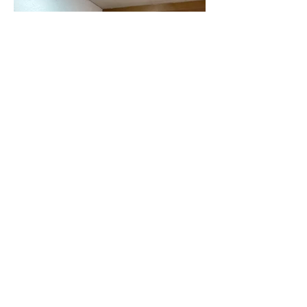
Freizeitsportverein Haslach e.V.
​Tel.:
0861 /
1666638
E-Mail:
vorstand@fsv-haslach.de