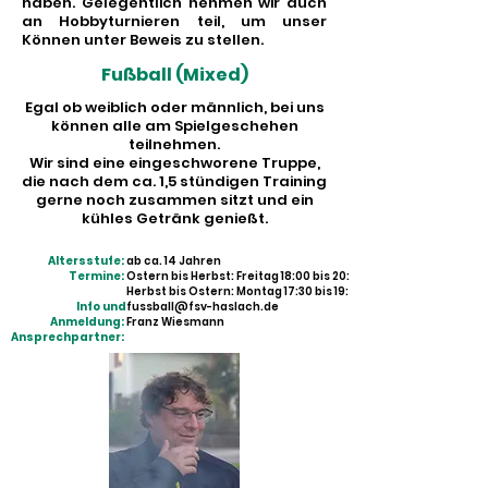
haben. Gelegentlich nehmen wir auch
an Hobbyturnieren teil, um unser
Können unter Beweis zu stellen.
Fußball (Mixed)
Egal ob weiblich oder männlich, bei uns
können alle am Spielgeschehen
teilnehmen.
Wir sind eine eingeschworene Truppe,
die nach dem ca. 1,5 stündigen Training
gerne noch zusammen sitzt und ein
kühles Getränk genießt.
Altersstufe:
ab ca. 14 Jahren
Termine:
Ostern bis Herbst: Freitag 18:00 bis 20:00 Uhr
Herbst bis Ostern: Montag 17:30 bis 19:00 Uhr
Info und
fussball@fsv-haslach.de
Anmeldung:
Franz Wiesmann
Ansprechpartner: