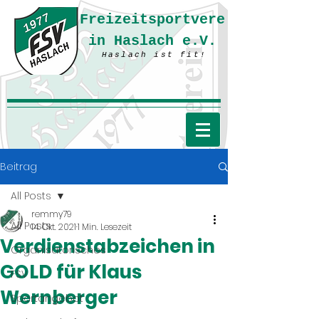
Freizeitsportvere
in Haslach e.V.
Haslach ist fit!
Beitrag
All Posts
remmy79
All Posts
14. Okt. 2021
1 Min. Lesezeit
Verdienstabzeichen in
Organisatorisches
GOLD für Klaus
FSV
Wernberger
Sportangebot