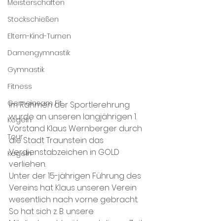
Meisterschaften
Stockschießen
Eltern-Kind-Turnen
Damengymnastik
Gymnastik
Fitness
Gemeinsam Fit
Im Rahmen der Sportlerehrung 
wurde an unseren langjährigen 1. 
Kegeln
Vorstand Klaus Wernberger durch 
Tour
die Stadt Traunstein das 
Verdienstabzeichen in GOLD 
Kegeln
verliehen.
Unter der 15-jährigen Führung des 
Vereins hat Klaus unseren Verein 
wesentlich nach vorne gebracht. 
So hat sich z. B. unsere 