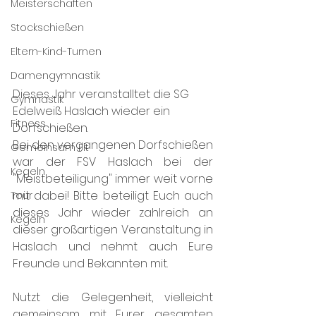
Meisterschaften
Stockschießen
Eltern-Kind-Turnen
Damengymnastik
Dieses Jahr veranstalltet die SG 
Gymnastik
Edelweiß Haslach wieder ein 
Fitness
Dorfschießen.
Bei den vergangenen Dorfschießen 
Gemeinsam Fit
war der FSV Haslach bei der 
Kegeln
"Meistbeteiligung" immer weit vorne 
mit dabei! Bitte beteiligt Euch auch 
Tour
dieses Jahr wieder zahlreich an 
Kegeln
dieser großartigen Veranstaltung in 
Haslach und nehmt auch Eure 
Freunde und Bekannten mit.
Nutzt die Gelegenheit, vielleicht 
gemeinsam mit Eurer gesamten 