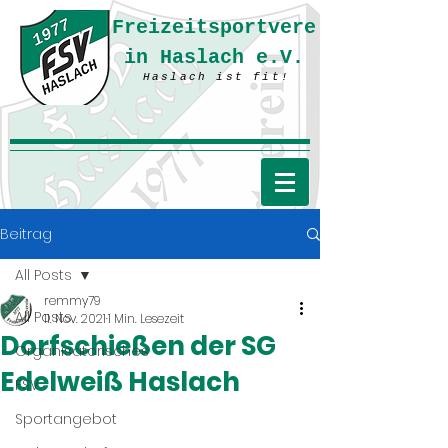
Freizeitsportvere
in Haslach e.V.
Haslach ist fit!
Beitrag
All Posts
remmy79
All Posts
11. Nov. 2021
1 Min. Lesezeit
Dorfschießen der SG
Organisatorisches
Edelweiß Haslach
FSV
Sportangebot